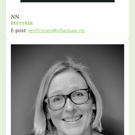
NN
BESTYRER
E-post:
vestfossen@villaskaar.no