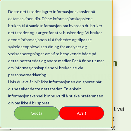
Dette nettstedet lagrer informasjonskapsler på
datamaskinen din. Disse informasjonskapslene
brukes til å samle informasjon om hvordan du bruker
nettstedet og sørger for at vi husker deg. Vi bruker
denne informasjonen til å forbedre og tilpasse
søkeleseopplevelsen din og for analyser og
VESTFOSSENS HYGGELIGSTE HJEM
ytelsesberegninger om våre besøkende både på
Villa Skaar Vestfossen
dette nettstedet og andre medier. For å finne ut mer
om informasjonskapslene vi bruker, se vår
– et hjem med varme
personvernerklæring.
Hvis du avslår, blir ikke informasjonen din sporet når
og nærhet
du besøker dette nettstedet. Én enkelt
informasjonskapsel blir brukt til å huske preferansen
Villa Skaar Vestfossen ligger sentralt til i
din om ikke å bli sporet.
Vestfossen, Øvre Eiker kommune, med kort vei
Godta
Avslå
til Asker, Bærum, Drammen, Kongsberg og
byene i Vestfold. Her møter du et intimt og