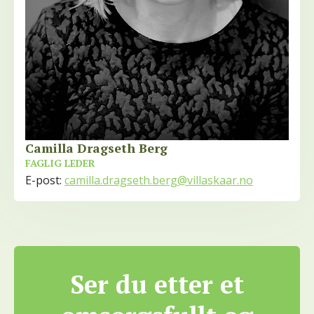
Camilla Dragseth Berg
FAGLIG LEDER
E-post:
camilla.dragseth.berg@villaskaar.no
Ser du etter et